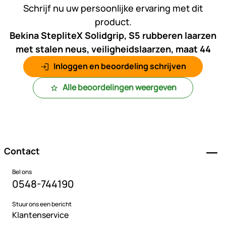
Schrijf nu uw persoonlijke ervaring met dit
product.
Bekina StepliteX Solidgrip, S5 rubberen laarzen
met stalen neus, veiligheidslaarzen, maat 44
Inloggen en beoordeling schrijven
Alle beoordelingen weergeven
Voettekst
Contact
Bel ons
0548-744190
Stuur ons een bericht
Klantenservice