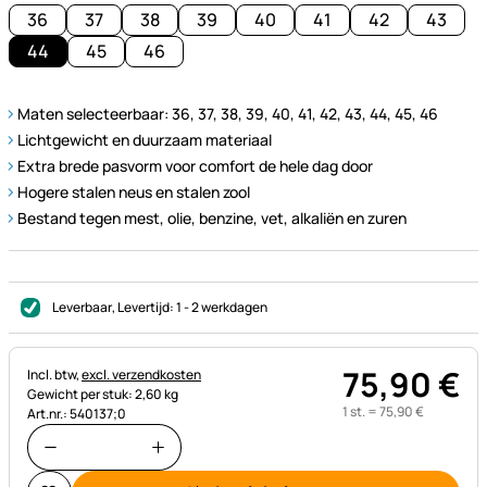
36
37
38
39
40
41
42
43
44
45
46
Maten selecteerbaar: 36, 37, 38, 39, 40, 41, 42, 43, 44, 45, 46
Lichtgewicht en duurzaam materiaal
Extra brede pasvorm voor comfort de hele dag door
Hogere stalen neus en stalen zool
Bestand tegen mest, olie, benzine, vet, alkaliën en zuren
Leverbaar
, Levertijd:
1 - 2 werkdagen
75
,
90
€
Belastinginformatie:
Incl. btw,
excl. verzendkosten
Gewicht per stuk: 2,60 kg
1 st. =
75
,
90
€
Art.nr.: 540137;0