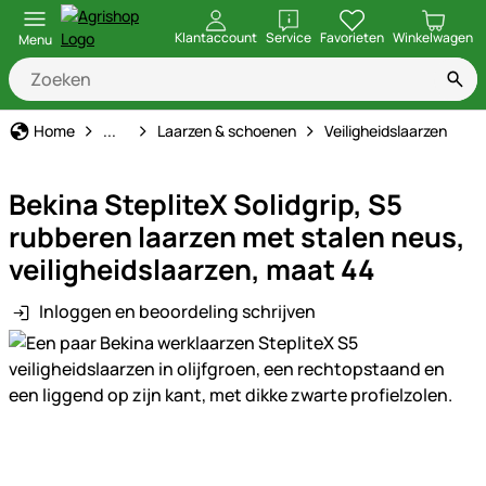
openen
Klantaccount
Service
Favorieten
Winkelwagen
Menu
Werkkleding & bescherming
Home
...
Laarzen & schoenen
Veiligheidslaarzen
Bekina StepliteX Solidgrip, S5
rubberen laarzen met stalen neus,
veiligheidslaarzen, maat 44
Inloggen en beoordeling schrijven
Productgalerij