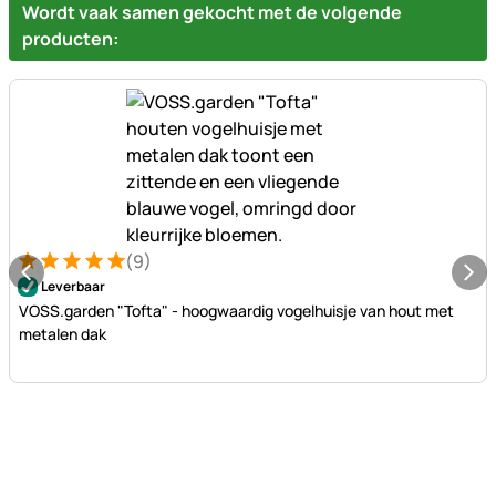
Wordt vaak samen gekocht met de volgende
producten:
(9)
Beoordeling: 5 van 5 (9 beoordelingen)
9 Bewertungen
Leverbaar
VOSS.garden "Tofta" - hoogwaardig vogelhuisje van hout met
metalen dak