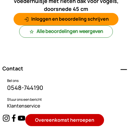
voederhuisje met rieten dak voor vogels,
doorsnede 45 cm
Inloggen en beoordeling schrijven
Alle beoordelingen weergeven
Voettekst
Contact
Bel ons
0548-744190
Stuur ons een bericht
Klantenservice
Overeenkomst herroepen