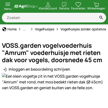
openen
Klantaccount
Service
Favorieten
Winkelwagen
Menu
Decoratie voor tuin & huis
Home
...
Vogelhuisjes
Vogelhuisjes zonder opstelvoe
VOSS.garden vogelvoederhuis
"Amrum" voederhuisje met rieten
dak voor vogels, doorsnede 45 cm
Inloggen en beoordeling schrijven
Productgalerij