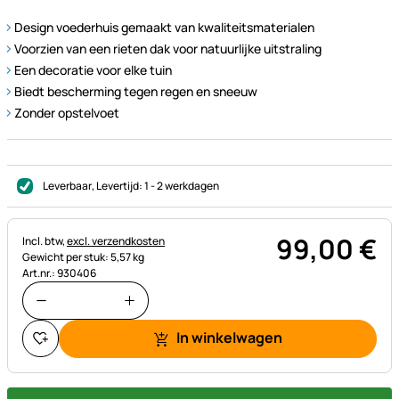
Design voederhuis gemaakt van kwaliteitsmaterialen
Voorzien van een rieten dak voor natuurlijke uitstraling
Een decoratie voor elke tuin
Biedt bescherming tegen regen en sneeuw
Zonder opstelvoet
Leverbaar
, Levertijd:
1 - 2 werkdagen
99
,
00
€
Belastinginformatie:
Incl. btw,
excl. verzendkosten
Gewicht per stuk: 5,57 kg
Art.nr.: 930406
In winkelwagen