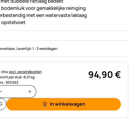
 met dubbele rietlaag bedekt
 bodemluik voor gemakkelijke reiniging
rbestendig met een watervaste laklaag
 opstelvoet
Leverbaar
, Levertijd:
1 - 2 werkdagen
94
,
90
€
astinginformatie:
. btw,
excl. verzendkosten
icht per stuk: 8,21 kg
.nr.: 930363
In winkelwagen