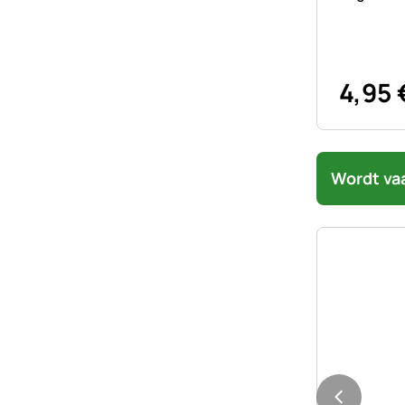
4
,
95
Wordt va