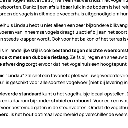
fde handgemaakt in de stijl van een vakwerkhuis. Het vogelhu
gelsoorten. Dankzij een
afsluitbaar luik
in de bodem is het rei
rden de vogels in dit mooie voederhuis uitgenodigd om hun 
lhuis Lindau hebt u niet alleen een zeer bijzondere blikvange
jvoeren van inheemse vogels draagt u actief bij aan het so
 steeds krapper wordt. Ook voor het balkon of het terras is 
 in landelijke stijl is ook
bestand tegen slechte weersoms
gedekt met een dubbele rietlaag
. Zelfs bij regen en sneeuw 
e afwerking
zorgt ervoor dat het vogelhuis een hoogtepunt in
is "Lindau"
zal snel een favoriete plek van uw gevederde vri
u" is geschikt voor alle soorten vogelvoer (niet bij levering 
eleverde standaard
kunt u het vogelhuisje ideaal opstellen.
s en is daarom bijzonder
stabiel en robuust
. Voor een eenvo
rvoor bestemde gaten in de steunvoeten. Omdat de vogelh
eerd
, is het hout optimaal voorbereid op verschillende weers