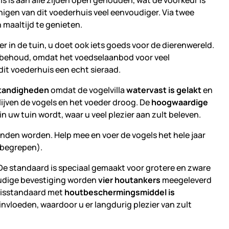
is is aan alle zijden open gehouden, wat de voorkeur is
nigen van dit voederhuis veel eenvoudiger. Via twee
maaltijd te genieten.
r in de tuin, u doet ook iets goeds voor de dierenwereld.
ortbehoud, omdat het voedselaanbod voor veel
dit voederhuis een echt sieraad.
tandigheden
omdat de vogelvilla
watervast is gelakt
en
blijven de vogels en het voeder droog. De
hoogwaardige
 uw tuin wordt, waar u veel plezier aan zult beleven.
enden worden. Help mee en voer de vogels het hele jaar
inbegrepen).
 De standaard is speciaal gemaakt voor grotere en zware
udige bevestiging worden
vier houtankers
meegeleverd
uisstandaard met
houtbeschermingsmiddel is
invloeden, waardoor u er langdurig plezier van zult