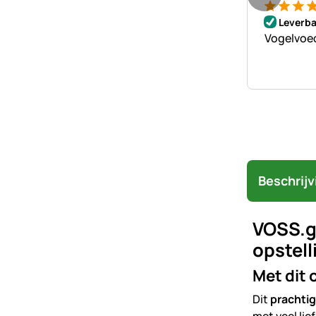
Beoordeli
6 Bewert
Leverba
Vogelvoed
Beschrijv
VOSS.ga
opstell
Met dit 
Dit
prachtig