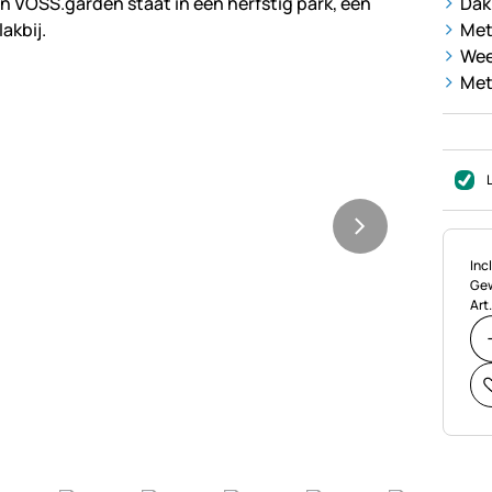
Dak
Met
Wee
Met
Bel
Incl
Gew
Art