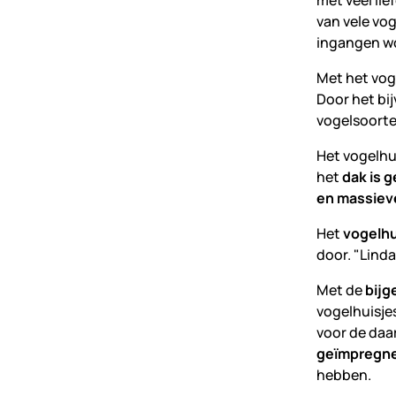
met veel lie
van vele vo
ingangen wo
Met het voge
Door het bi
vogelsoorten
Het vogelhuis
het
dak is 
en massiev
Het
vogelhu
door. "Linda
Met de
bijg
vogelhuisje
voor de daa
geïmpregn
hebben.