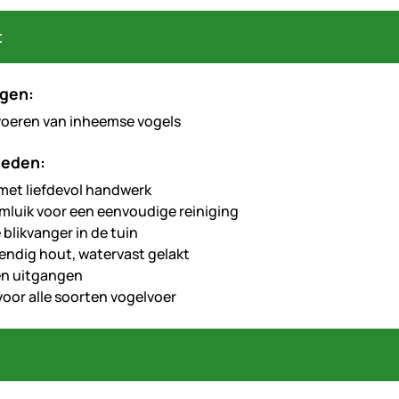
t
gen:
voeren van inheemse vogels
heden:
et liefdevol handwerk
luik voor een eenvoudige reiniging
blikvanger in de tuin
ndig hout, watervast gelakt
en uitgangen
voor alle soorten vogelvoer