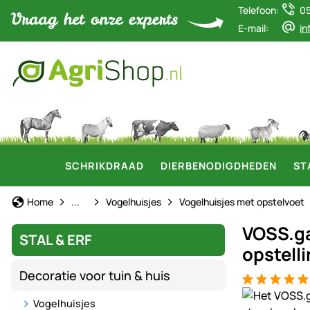
Telefoon:
0
E-mail:
in
SCHRIKDRAAD
DIERBENODIGDHEDEN
ST
Decoratie voor tuin & huis
Home
...
Vogelhuisjes
Vogelhuisjes met opstelvoet
VOSS.gar
STAL & ERF
opstell
Decoratie voor tuin & huis
Beoordeling: 
1 Bewertung
Productgaler
Vogelhuisjes