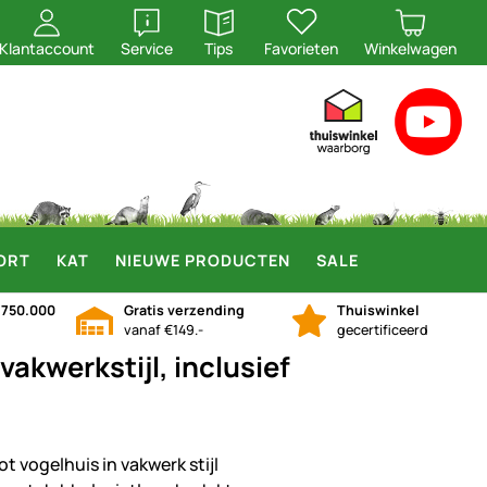
openen
openen
Klantaccount
Service
Tips
Favorieten
Winkelwagen
ORT
KAT
NIEUWE PRODUCTEN
SALE
n
750.000
Gratis verzending
Thuiswinkel
vanaf €149.-
gecertificeerd
vakwerkstijl, inclusief
t vogelhuis in vakwerk stijl