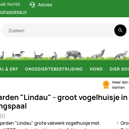
548-744190
Advies
fo@agrishop.nl
AL & ERF
ONGEDIERTEBESTRIJDING
HOND
DIER SO
Meer da
klanten
den "Lindau" - groot vogelhuisje in 
ingspaal
(1)
5 van 5 (1 beoordelingen)
ij
Groo