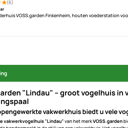
(6)
ng: 5 van 5 (6 beoordelingen)
ungen
ar
erhuis VOSS.garden Finkenheim, houten voederstation voor 
ing
rden "Lindau" – groot vogelhuis in va
ingspaal
opengewerkte vakwerkhuis biedt u vele vog
e vakwerkvogelhuis "Lindau"
van het merk
VOSS.garden
bi