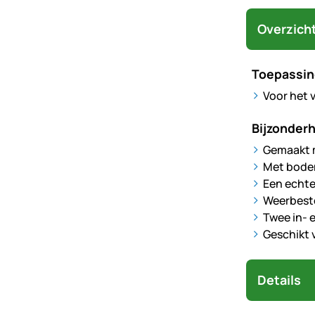
Overzich
Toepassin
Voor het 
Bijzonder
Gemaakt m
Met bodem
Een echte 
Weerbeste
Twee in- 
Geschikt 
Details