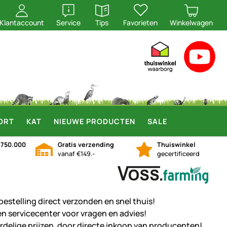
openen
openen
Klantaccount
Service
Tips
Favorieten
Winkelwagen
ORT
KAT
NIEUWE PRODUCTEN
SALE
n
750.000
Gratis verzending
Thuiswinkel
vanaf €149.-
gecertificeerd
bestelling direct verzonden en snel thuis!
en servicecenter voor vragen en advies!
rdelige prijzen, door directe inkoop van producenten!