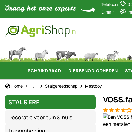
Telefoon:
0
E-mail:
in
SCHRIKDRAAD
DIERBENODIGDHEDEN
ST
Stal & Erf
Home
...
Stalgereedschap
Mestboy
VOSS.fa
STAL & ERF
Beoordeling:
2 Bewertung
Productgaler
Decoratie voor tuin & huis
Tuinomheining