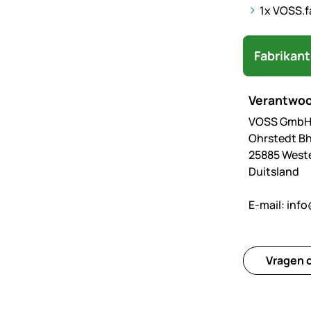
1x VOSS.f
Fabrikan
Verantwoo
VOSS GmbH 
Ohrstedt Bh
25885 West
Duitsland
E-mail:
info
Vragen o