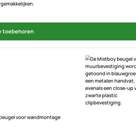
 toebehoren
beoordelingen geplaatst
beugel voor wandmontage