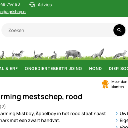
548-744190
Advies
fo@agrishop.nl
AL & ERF
ONGEDIERTEBESTRIJDING
HOND
DIER SO
Meer da
klanten
rming mestschep, rood
(2)
 4 van 5 (2 beoordelingen)
en
ij
Uw 
Eig
Voo