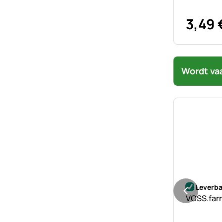
3
,
49
Wordt va
Nog geen 
Leverba
VOSS.farm