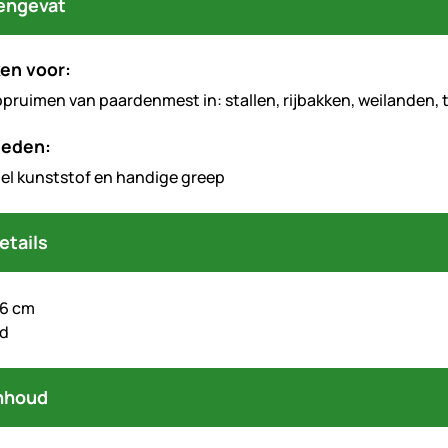
engevat
en voor:
opruimen van paardenmest in: stallen, rijbakken, weilanden, t
heden:
iel kunststof en handige greep
etails
76 cm
od
nhoud