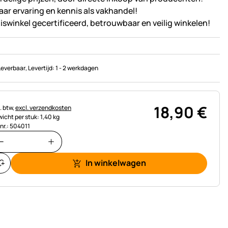
jaar ervaring en kennis als vakhandel!
iswinkel gecertificeerd, betrouwbaar en veilig winkelen!
Leverbaar
, Levertijd:
1 - 2 werkdagen
18
,
90
€
astinginformatie:
. btw,
excl. verzendkosten
icht per stuk: 1,40 kg
.nr.: 504011
In winkelwagen