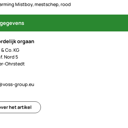
arming Mistboy, mestschep, rood
tgegevens
rdelijk orgaan
& Co. KG
f. Nord 5
er-Ohrstedt
@voss-group.eu
ver het artikel