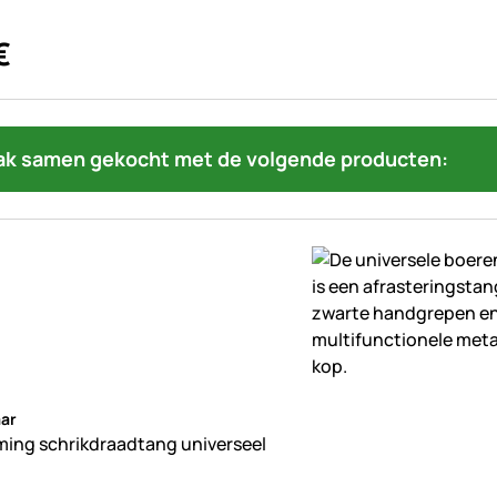
€
ak samen gekocht met de volgende producten:
beoordelingen geplaatst
ar
ing schrikdraadtang universeel