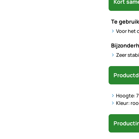
Kort sam
Te gebruik
Voor het 
Bijzonder
Zeer stab
Productd
Hoogte: 
Kleur: ro
Producti