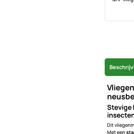
Beschrijv
Vliege
neusbe
Stevige
insecte
Dit vliegenm
Met een
sta