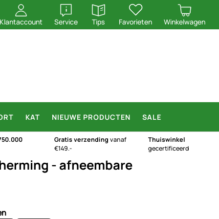
openen
openen
Klantaccount
Service
Tips
Favorieten
Winkelwagen
ORT
KAT
NIEUWE PRODUCTEN
SALE
750.000
Gratis verzending
vanaf
Thuiswinkel
€149.-
gecertificeerd
herming - afneembare
en