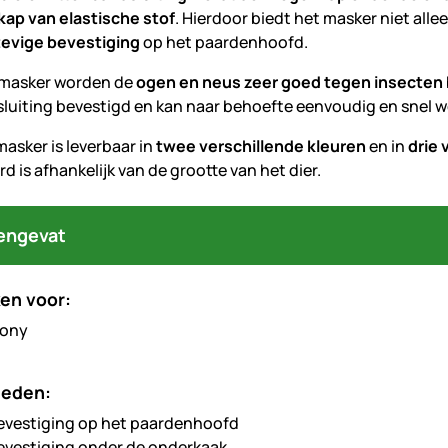
kap van elastische stof
. Hierdoor biedt het masker niet alle
tevige bevestiging
op het paardenhoofd.
 masker worden de
ogen en neus zeer goed tegen insecte
sluiting bevestigd en kan naar behoefte eenvoudig en snel w
asker is leverbaar in
twee verschillende kleuren
en in
drie 
d is afhankelijk van de grootte van het dier.
engevat
en voor:
heden:
evestiging op het paardenhoofd
evestiging onder de onderkaak