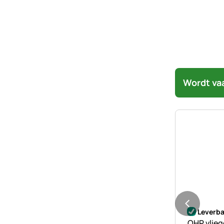
Wordt va
Nog geen 
Leverba
QHP vlieg