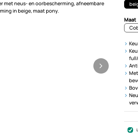
bei
Maat
Cob
Keu
Keu
ful
Ant
Met
bev
Bov
Neu
ver