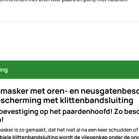
ing
nmasker met oren- en neusgatenbes
scherming met klittenbandsluiting
 bevestiging op het paardenhoofd! Zo bes
n!
asker is zo gemaakt, dat het niet al na een keer schudden o
biele klittenbandsluiting wordt de vliegenkap onder de o