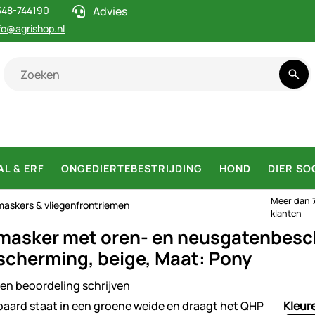
548-744190
Advies
fo@agrishop.nl
AL & ERF
ONGEDIERTEBESTRIJDING
HOND
DIER SO
Meer dan
maskers & vliegenfrontriemen
klanten
masker met oren- en neusgatenbesc
cherming, beige, Maat: Pony
en beoordeling schrijven
ij
Kleur