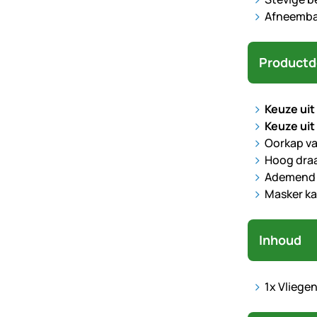
Afneemba
Productd
Keuze uit
Keuze uit
Oorkap va
Hoog dra
Ademend 
Masker ka
Inhoud
1x Vliege