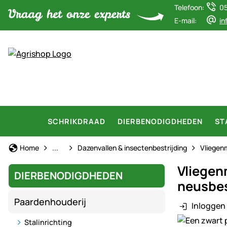
Telefoon:
0
E-mail:
in
SCHRIKDRAAD
DIERBENODIGDHEDEN
ST
Paardenhouderij
Home
...
Dazenvallen & insectenbestrijding
Vliegen
Vliegen
DIERBENODIGDHEDEN
neusbes
Paardenhouderij
Inloggen 
Productgaler
Stalinrichting