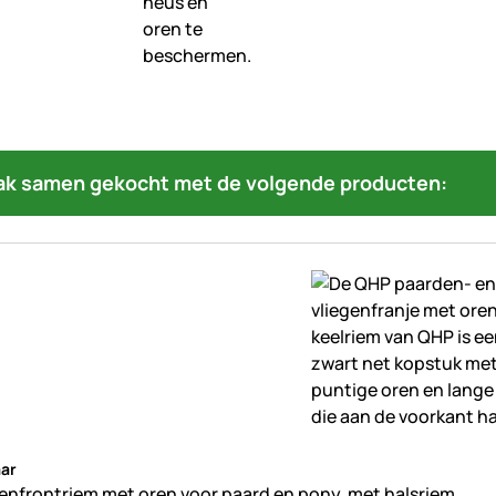
ak samen gekocht met de volgende producten:
beoordelingen geplaatst
ar
enfrontriem met oren voor paard en pony, met halsriem