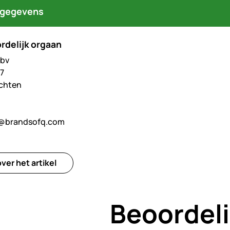
tgegevens
rdelijk orgaan
 bv
 7
achten
@brandsofq.com
ver het artikel
Beoordel