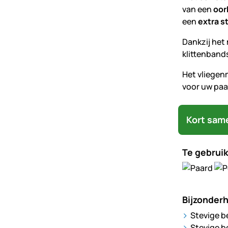
van een
oor
een
extra s
Dankzij het
klittenband
Het vliegenm
voor uw paar
Kort sam
Te gebruik
Bijzonder
Stevige b
Stevige b