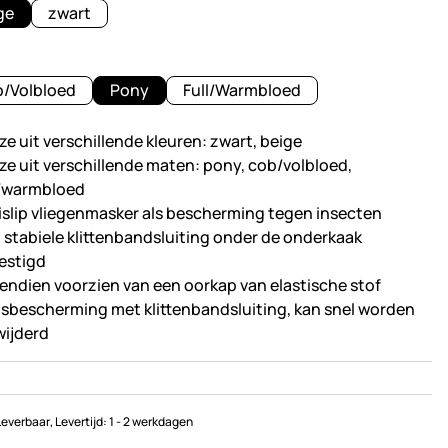
ge
zwart
/Volbloed
Pony
Full/Warmbloed
ze uit verschillende kleuren: zwart, beige
ze uit verschillende maten: pony, cob/volbloed,
l/warmbloed
islip vliegenmasker als bescherming tegen insecten
 stabiele klittenbandsluiting onder de onderkaak
estigd
endien voorzien van een oorkap van elastische stof
sbescherming met klittenbandsluiting, kan snel worden
wijderd
Leverbaar
, Levertijd:
1 - 2 werkdagen