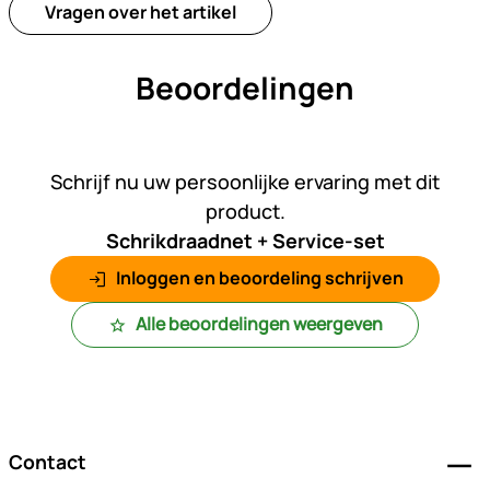
Vragen over het artikel
Beoordelingen
Nog geen beoordelingen gepl
Schrijf nu uw persoonlijke ervaring met dit
product.
Schrikdraadnet + Service-set
Inloggen en beoordeling schrijven
Alle beoordelingen weergeven
Voettekst
Contact