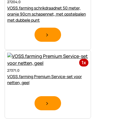
27204;0
VOSS.farming schrikdraadnet 50 meter,
oranje 90cm schapennet, met opstelpalen
met dubbele punt
1x
27371;0
VOSS.farming Premium Service-set voor
netten, geel