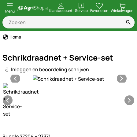
openen
Klantaccount
Service
Favorieten
Winkelwagen
Menu
Home
Schrikdraadnet + Service-set
Inloggen en beoordeling schrijven
Productgalerij
Bundle 27204 + 27371