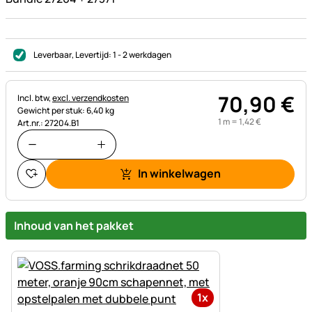
Leverbaar
, Levertijd:
1 - 2 werkdagen
70
,
90
€
Belastinginformatie:
Incl. btw,
excl. verzendkosten
Gewicht per stuk: 6,40 kg
1 m =
1
,
42
€
Art.nr.: 27204.B1
In winkelwagen
Inhoud van het pakket
1x