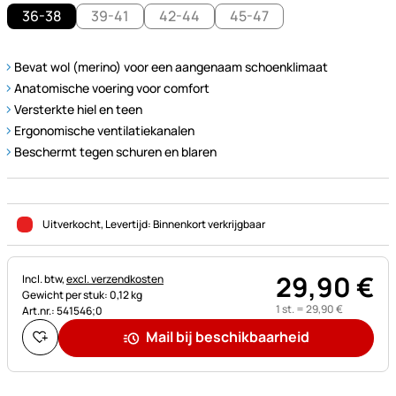
36-38
39-41
42-44
45-47
Bevat wol (merino) voor een aangenaam schoenklimaat
Anatomische voering voor comfort
Versterkte hiel en teen
Ergonomische ventilatiekanalen
Beschermt tegen schuren en blaren
Uitverkocht
, Levertijd:
Binnenkort verkrijgbaar
29
,
90
€
Belastinginformatie:
Incl. btw,
excl. verzendkosten
Gewicht per stuk: 0,12 kg
1 st. =
29
,
90
€
Art.nr.: 541546;0
Mail bij beschikbaarheid