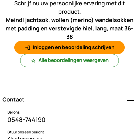
Schrijf nu uw persoonlijke ervaring met dit
product.
Meindl jachtsok, wollen (merino) wandelsokken
met padding en verstevigde hiel, lang, maat 36-
38
Inloggen en beoordeling schrijven
Alle beoordelingen weergeven
Voettekst
Contact
Bel ons
0548-744190
Stuur ons een bericht
Klantenservice