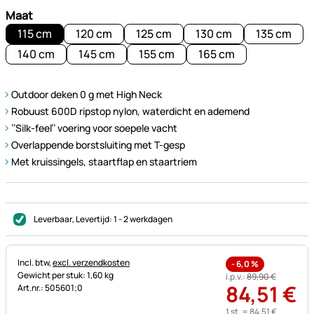
Maat
115 cm
120 cm
125 cm
130 cm
135 cm
140 cm
145 cm
155 cm
165 cm
Outdoor deken 0 g met High Neck
Robuust 600D ripstop nylon, waterdicht en ademend
’’Silk-feel’’ voering voor soepele vacht
Overlappende borstsluiting met T-gesp
Met kruissingels, staartflap en staartriem
Leverbaar
, Levertijd:
1 - 2 werkdagen
Belastinginformatie:
Incl. btw,
excl. verzendkosten
-
6,0
%
Gewicht per stuk: 1,60 kg
i.p.v.:
89
,
90
€
84
,
51
€
Art.nr.: 505601;0
1 st. =
84
,
51
€