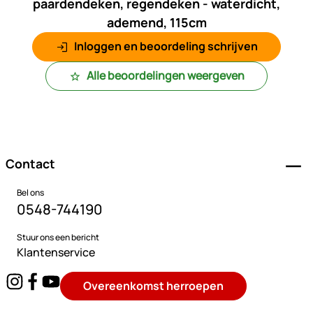
paardendeken, regendeken - waterdicht,
ademend, 115cm
Inloggen en beoordeling schrijven
Alle beoordelingen weergeven
Voettekst
Contact
Bel ons
0548-744190
Stuur ons een bericht
Klantenservice
Overeenkomst herroepen