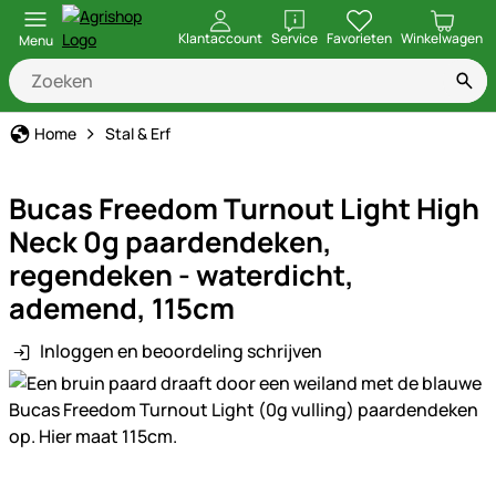
openen
Klantaccount
Service
Favorieten
Winkelwagen
Menu
Home
Stal & Erf
Bucas Freedom Turnout Light High
Neck 0g paardendeken,
regendeken - waterdicht,
ademend, 115cm
Inloggen en beoordeling schrijven
Productgalerij