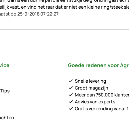
n, dan is een dunne pin die een stukje de grond in gaat echt
jk vast, en vind het raar dat er niet een kleine ring/steek sl
atst op 25-9-2018 07:22:27
vice
Goede redenen voor Agr
Snelle levering
Groot magazijn
 Tips
Meer dan 750.000 klante
Advies van experts
Gratis verzending vanaf 1
lachten