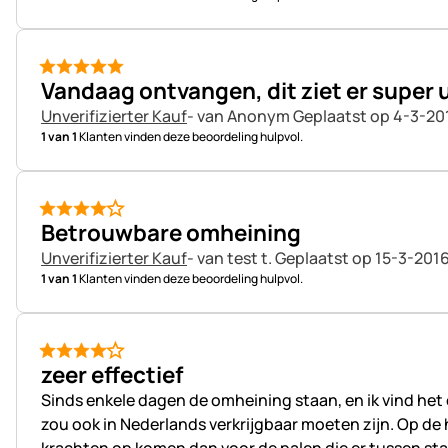
5 van 5
Vandaag ontvangen, dit ziet er super u
Unverifizierter Kauf
- van Anonym
Geplaatst op 4-3-20
1 van 1
Klanten vinden deze beoordeling hulpvol.
4 van 5
Betrouwbare omheining
Unverifizierter Kauf
- van test t.
Geplaatst op 15-3-2016
1 van 1
Klanten vinden deze beoordeling hulpvol.
4 van 5
zeer effectief
Sinds enkele dagen de omheining staan, en ik vind het 
zou ook in Nederlands verkrijgbaar moeten zijn. Op d