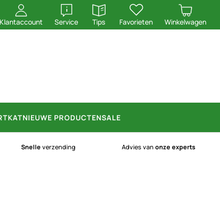
openen
openen
Klantaccount
Service
Tips
Favorieten
Winkelwagen
RT
KAT
NIEUWE PRODUCTEN
SALE
Snelle
verzending
Advies van
onze experts
n)