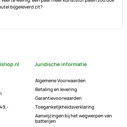
 veel te weinig. een paar meer kunststof palen zou ook
eutel bijgeleverd zit?
ishop.nl
Juridische informatie
Algemene Voorwaarden
Betaling en levering
n
Garantievoorwaarden
49,-
Toegankelijkheidsverklaring
Aanwijzingen bij het wegwerpen van
batterijen