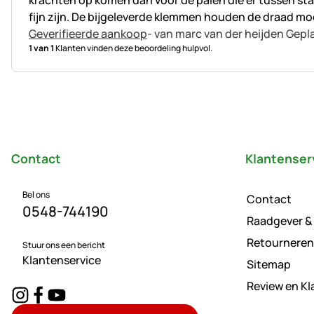
krachten op komen dan voor de palen die er tussen staa
fijn zijn. De bijgeleverde klemmen houden de draad moeili
Geverifieerde aankoop
- van marc van der heijden
Gepla
1 van 1
Klanten vinden deze beoordeling hulpvol.
Voettekst
Contact
Klantenser
Bel ons
Contact
0548-744190
Raadgever &
Retourneren
Stuur ons een bericht
Klantenservice
Sitemap
Review en K