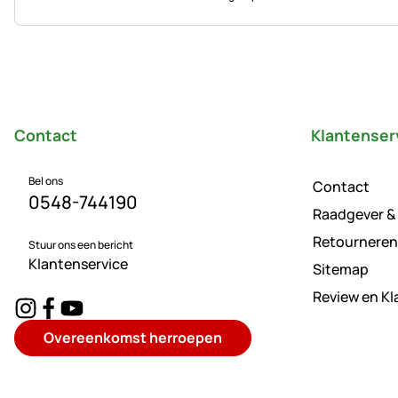
Voettekst
Contact
Klantenser
Bel ons
Contact
0548-744190
Raadgever &
Retourneren
Stuur ons een bericht
Klantenservice
Sitemap
Review en K
Overeenkomst herroepen