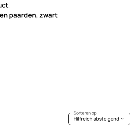
uct.
n en paarden, zwart
Sorteren op
Hilfreich absteigend