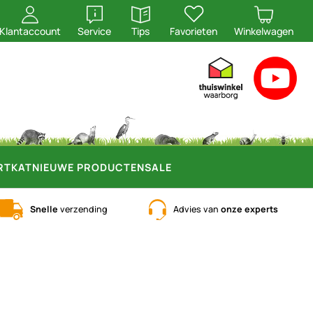
openen
openen
Klantaccount
Service
Tips
Favorieten
Winkelwagen
RT
KAT
NIEUWE PRODUCTEN
SALE
Snelle
verzending
Advies van
onze experts
n)