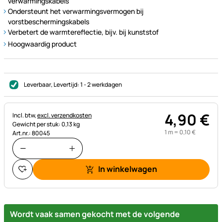
verwarmingskabels
Ondersteunt het verwarmingsvermogen bij
vorstbeschermingskabels
Verbetert de warmtereflectie, bijv. bij kunststof
Hoogwaardig product
Leverbaar
, Levertijd:
1 - 2 werkdagen
4
,
90
€
Belastinginformatie:
Incl. btw,
excl. verzendkosten
Gewicht per stuk: 0,13 kg
1 m =
0
,
10
€
Art.nr.: 80045
In winkelwagen
Wordt vaak samen gekocht met de volgende