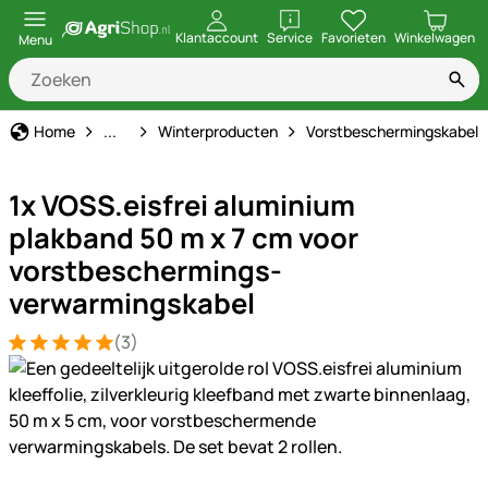
openen
Klantaccount
Service
Favorieten
Winkelwagen
Menu
Stal & Erf
Home
...
Winterproducten
Vorstbeschermingskabel &
1x VOSS.eisfrei aluminium
plakband 50 m x 7 cm voor
vorstbeschermings-
verwarmingskabel
(3)
Beoordeling: 5 van 5 (3 beoordelingen)
3 Bewertungen
Productgalerij