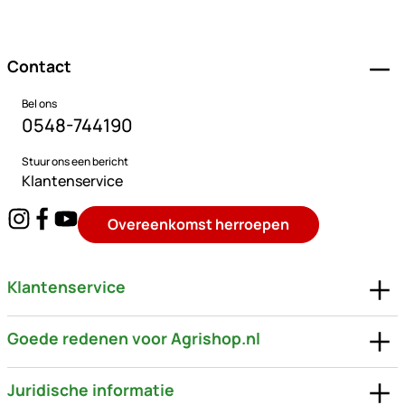
Voettekst
Contact
Bel ons
0548-744190
Stuur ons een bericht
Klantenservice
Overeenkomst herroepen
Klantenservice
Goede redenen voor Agrishop.nl
Juridische informatie