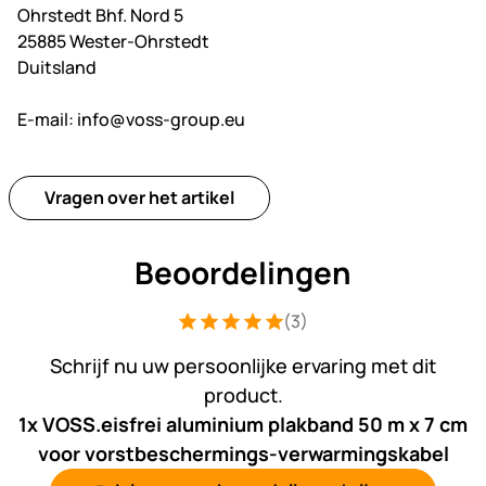
Ohrstedt Bhf. Nord 5
25885 Wester-Ohrstedt
Duitsland
E-mail:
info@voss-group.eu
Vragen over het artikel
Beoordelingen
(3)
Beoordeling: 5 van 5 (3 beoordelingen
3 Bewertungen
Schrijf nu uw persoonlijke ervaring met dit
product.
1x VOSS.eisfrei aluminium plakband 50 m x 7 cm
voor vorstbeschermings-verwarmingskabel