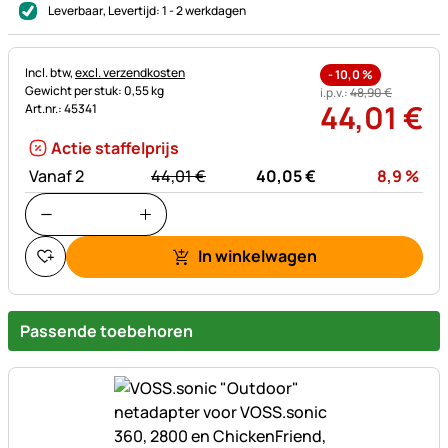
Leverbaar
, Levertijd:
1 - 2 werkdagen
Belastinginformatie:
Incl. btw,
excl. verzendkosten
-
10,0
%
Gewicht per stuk: 0,55 kg
i.p.v.:
48
,
90
€
44
,
01
€
Art.nr.: 45341
Actie staffelprijs
statt:
Kor
Vanaf 2
44,
01
€
40,
05
€
8,9
%
In winkelwagen
Passende toebehoren