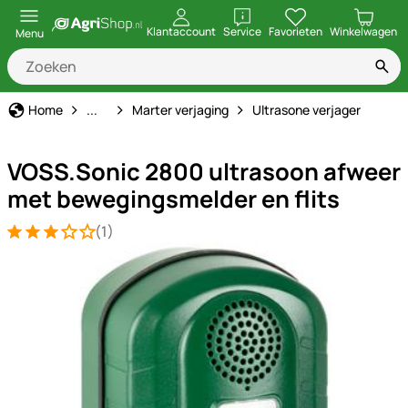
openen
Klantaccount
Service
Favorieten
Winkelwagen
Menu
Marter afweer
Home
...
Marter verjaging
Ultrasone verjager
VOSS.Sonic 2800 ultrasoon afweer
met bewegingsmelder en flits
(1)
Beoordeling: 3 van 5 (1 beoordelingen)
1 Bewertung
Productgalerij