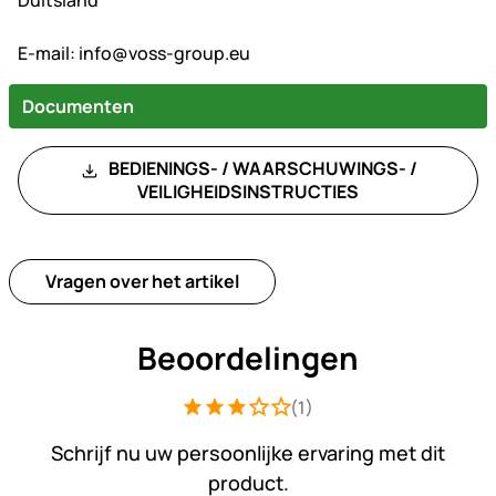
Duitsland
E-mail:
info@voss-group.eu
Documenten
BEDIENINGS- / WAARSCHUWINGS- /
VEILIGHEIDSINSTRUCTIES
Vragen over het artikel
Beoordelingen
(1)
Beoordeling: 3 van 5 (1 beoordelingen
1 Bewertung
Schrijf nu uw persoonlijke ervaring met dit
product.