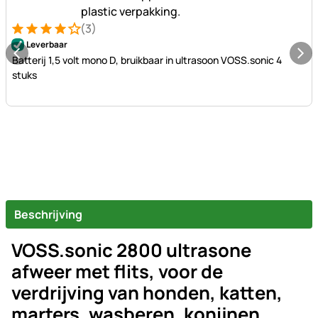
(3)
Beoordeling: 4 van 5 (3 beoordelingen)
3 Bewertungen
Leverbaar
Batterij 1,5 volt mono D, bruikbaar in ultrasoon VOSS.sonic 4
stuks
Beschrijving
VOSS.sonic 2800 ultrasone
afweer met flits, voor de
verdrijving van honden, katten,
marters, wasberen, konijnen,