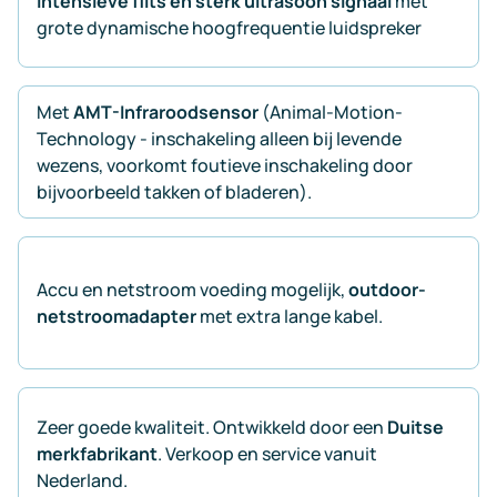
intensieve flits en sterk ultrasoon signaal
met
grote dynamische hoogfrequentie luidspreker
Met
AMT-Infraroodsensor
(Animal-Motion-
Technology - inschakeling alleen bij levende
wezens, voorkomt foutieve inschakeling door
bijvoorbeeld takken of bladeren).
Accu en netstroom voeding mogelijk,
outdoor-
netstroomadapter
met extra lange kabel.
Zeer goede kwaliteit. Ontwikkeld door een
Duitse
merkfabrikant
. Verkoop en service vanuit
Nederland.