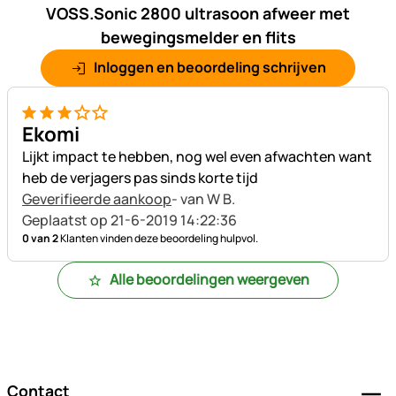
VOSS.Sonic 2800 ultrasoon afweer met
bewegingsmelder en flits
Inloggen en beoordeling schrijven
3 van 5
Ekomi
Lijkt impact te hebben, nog wel even afwachten want
heb de verjagers pas sinds korte tijd
Geverifieerde aankoop
- van W B.
Geplaatst op 21-6-2019 14:22:36
0 van 2
Klanten vinden deze beoordeling hulpvol.
Alle beoordelingen weergeven
Voettekst
Contact