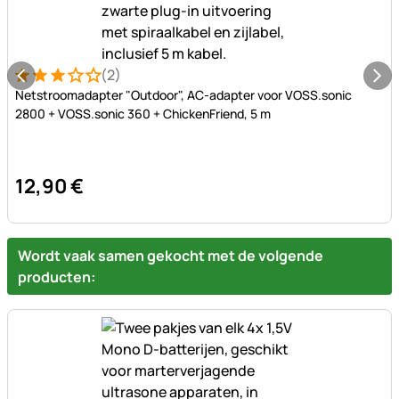
(2)
Beoordeling: 3 van 5 (2 beoordelingen)
2 Bewertungen
Netstroomadapter "Outdoor", AC-adapter voor VOSS.sonic
2800 + VOSS.sonic 360 + ChickenFriend, 5 m
12
,
90
€
Wordt vaak samen gekocht met de volgende
producten: