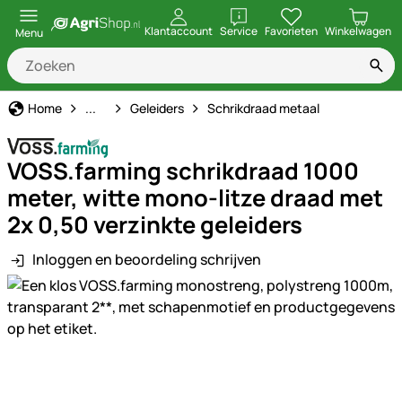
openen
Klantaccount
Service
Favorieten
Winkelwagen
Menu
Schrikdraad
Home
...
Geleiders
Schrikdraad metaal
VOSS.farming schrikdraad 1000
meter, witte mono-litze draad met
2x 0,50 verzinkte geleiders
Inloggen en beoordeling schrijven
Productgalerij