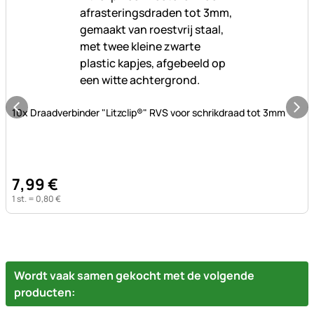
Nog geen beoordelingen geplaatst
10x Draadverbinder "Litzclip®" RVS voor schrikdraad tot 3mm
7
,
99
€
1 st. =
0
,
80
€
Wordt vaak samen gekocht met de volgende
producten: