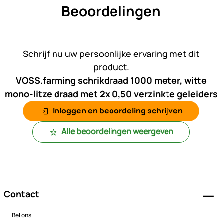
Beoordelingen
Nog geen beoordelingen gepl
Schrijf nu uw persoonlijke ervaring met dit
product.
VOSS.farming schrikdraad 1000 meter, witte
mono-litze draad met 2x 0,50 verzinkte geleiders
Inloggen en beoordeling schrijven
Alle beoordelingen weergeven
Voettekst
Contact
Bel ons