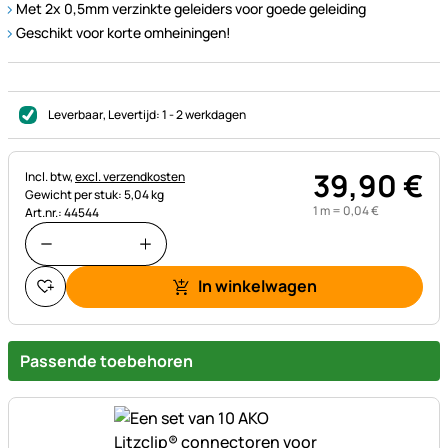
Met 2x 0,5mm verzinkte geleiders voor goede geleiding
Geschikt voor korte omheiningen!
Leverbaar
, Levertijd:
1 - 2 werkdagen
39
,
90
€
Belastinginformatie:
Incl. btw,
excl. verzendkosten
Gewicht per stuk: 5,04 kg
1 m =
0
,
04
€
Art.nr.: 44544
In winkelwagen
Passende toebehoren