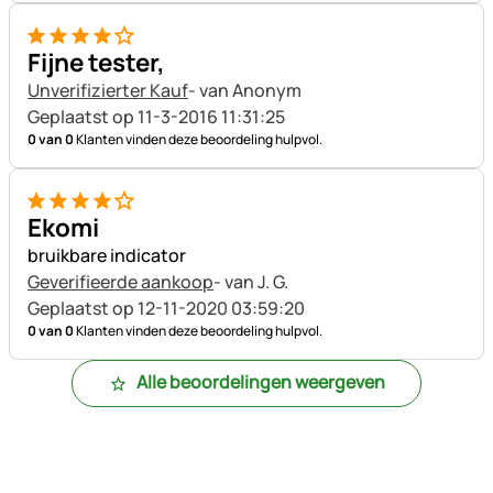
4 van 5
Fijne tester,
Unverifizierter Kauf
- van Anonym
Geplaatst op 11-3-2016 11:31:25
0 van 0
Klanten vinden deze beoordeling hulpvol.
4 van 5
Ekomi
bruikbare indicator
Geverifieerde aankoop
- van J. G.
Geplaatst op 12-11-2020 03:59:20
0 van 0
Klanten vinden deze beoordeling hulpvol.
Alle beoordelingen weergeven
Voettekst