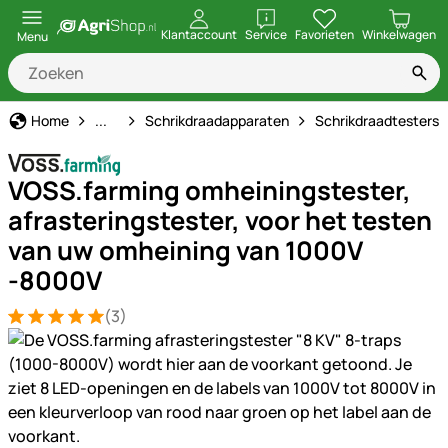
openen
Klantaccount
Service
Favorieten
Winkelwagen
Menu
Schrikdraad
Home
...
Schrikdraadapparaten
Schrikdraadtesters
VOSS.farming omheiningstester,
afrasteringstester, voor het testen
van uw omheining van 1000V
-8000V
(3)
Beoordeling: 5 van 5 (3 beoordelingen)
3 Bewertungen
Productgalerij