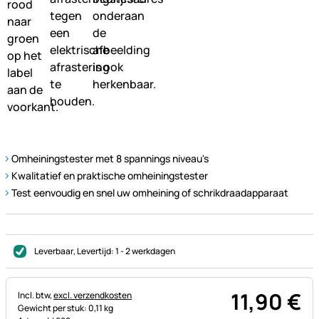
Omheiningstester met 8 spannings niveau's
Kwalitatief en praktische omheiningstester
Test eenvoudig en snel uw omheining of schrikdraadapparaat
Leverbaar
, Levertijd:
1 - 2 werkdagen
11
,
90
€
Belastinginformatie:
Incl. btw,
excl. verzendkosten
Gewicht per stuk: 0,11 kg