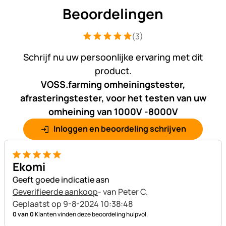
Beoordelingen
(3)
Beoordeling: 5 van 5 (3 beoordelingen
3 Bewertungen
Schrijf nu uw persoonlijke ervaring met dit
product.
VOSS.farming omheiningstester,
afrasteringstester, voor het testen van uw
omheining van 1000V -8000V
Inloggen en beoordeling schrijven
5 van 5
Ekomi
Geeft goede indicatie asn
Geverifieerde aankoop
- van Peter C.
Geplaatst op 9-8-2024 10:38:48
0 van 0
Klanten vinden deze beoordeling hulpvol.