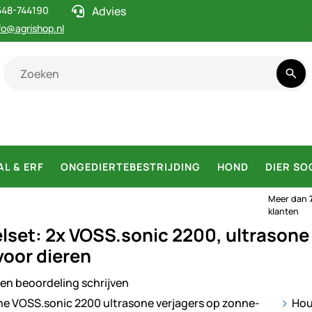
548-744190
Advies
fo@agrishop.nl
AL & ERF
ONGEDIERTEBESTRIJDING
HOND
DIER SO
Meer dan
klanten
lset: 2x VOSS.sonic 2200, ultrasone 
voor dieren
en beoordeling schrijven
ij
Hou