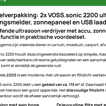
lverpakking: 2x VOSS.sonic 2200 ult
ngsmelder, zonnepaneel en USB laad
fende ultrasoon verdrijver met accu, zonn
htfunctie in praktische voordeelset.
gernis zijn vreemde dieren in uw tuin, moestuin, carport, af
ic 2200 houdt deze ongewenste bezoekers op simpele, maar 
van selecteerbare ultrasone geluidsignalen en een aanschake
 komt er eindelijk de gewenste rust.
nic 2200
is een moderne, met ultrasoon en flitslicht werken
.sonic 2200 dekt u een
gebied van ca. 115 m²
af. Daarnaast
et hierdoor een groot oppervlak. Het
drievoudige flitslicht
aardoor wordt de afweer aanzienlijk verhoogd.
ing met een hoge
Drievoudige flits met 