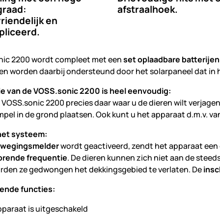
graad:
afstraalhoek.
riendelijk en
liceerd.
nic 2200 wordt compleet met een
set oplaadbare batterije
 en worden daarbij ondersteund door het solarpaneel dat in 
tie van de VOSS.sonic 2200 is heel eenvoudig:
e VOSS.sonic 2200 precies daar waar u de dieren wilt verjag
mpel in de grond plaatsen. Ook kunt u het apparaat d.m.v. va
het systeem:
wegingsmelder
wordt geactiveerd, zendt het apparaat een
horende frequentie
. De dieren kunnen zich niet aan de stee
rden ze gedwongen het dekkingsgebied te verlaten. De
insc
lende functies:
paraat is uitgeschakeld