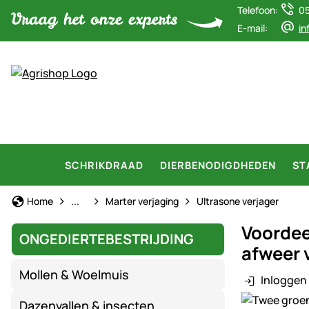
Telefoon:
0
E-mail:
in
SCHRIKDRAAD
DIERBENODIGDHEDEN
ST
Marter afweer
Home
...
Marter verjaging
Ultrasone verjager
Voordee
ONGEDIERTEBESTRIJDING
afweer 
Mollen & Woelmuis
Inloggen 
Productgaler
Dazenvallen & insecten