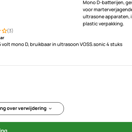
(3)
ng: 4 van 5 (3 beoordelingen)
ungen
ar
,5 volt mono D, bruikbaar in ultrasoon VOSS.sonic 4 stuks
ng over verwijdering
ing