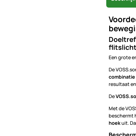
Voordee
bewegi
Doeltref
flitslic
Een grote er
De VOSS.son
combinatie
resultaat en
De
VOSS.so
Met de VOSS
beschermt h
hoek
uit. D
Bescherm