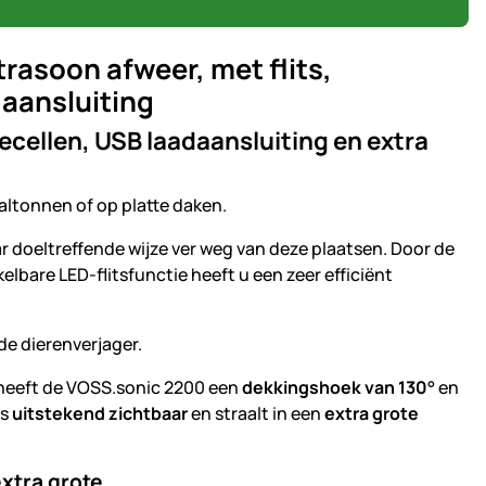
rasoon afweer, met flits,
aansluiting
ecellen, USB laadaansluiting en extra
valtonnen of op platte daken.
doeltreffende wijze ver weg van deze plaatsen. Door de
lbare LED-flitsfunctie heeft u een zeer efficiënt
de dierenverjager.
 heeft de VOSS.sonic 2200 een
dekkingshoek van 130
° en
is
uitstekend zichtbaar
en straalt in een
extra grote
extra grote