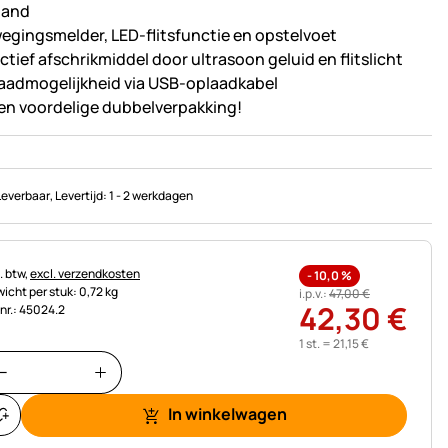
tand
egingsmelder, LED-flitsfunctie en opstelvoet
ctief afschrikmiddel door ultrasoon geluid en flitslicht
aadmogelijkheid via USB-oplaadkabel
een voordelige dubbelverpakking!
Leverbaar
, Levertijd:
1 - 2 werkdagen
astinginformatie:
. btw,
excl. verzendkosten
-
10,0
%
icht per stuk: 0,72 kg
i.p.v.:
47
,
00
€
42
,
30
€
.nr.: 45024.2
1 st. =
21
,
15
€
In winkelwagen