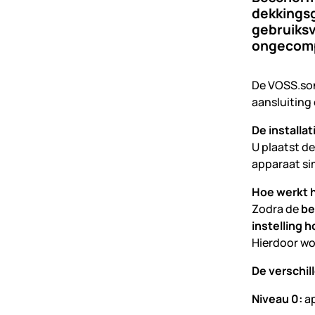
dekkings
gebruiksv
ongecomp
De VOSS.so
aansluiting
De installa
U plaatst d
apparaat si
Hoe werkt 
Zodra de
be
instelling 
Hierdoor wo
De verschil
Niveau 0:
ap