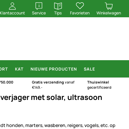
openen
openen
Klantaccount
Service
Tips
Favorieten
Winkelwagen
ORT
KAT
NIEUWE PRODUCTEN
SALE
750.000
Gratis verzending
vanaf
Thuiswinkel
€149.-
gecertificeerd
verjager met solar, ultrasoon
dt honden, marters, wasberen, reigers, vogels, etc. op