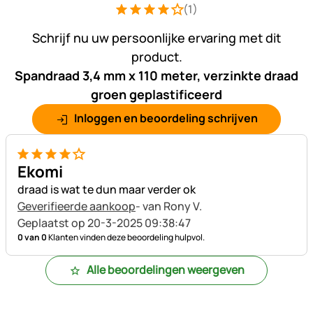
(1)
Beoordeling: 4 van 5 (1 beoordelingen
1 Bewertung
Schrijf nu uw persoonlijke ervaring met dit
product.
Spandraad 3,4 mm x 110 meter, verzinkte draad
groen geplastificeerd
Inloggen en beoordeling schrijven
4 van 5
Ekomi
draad is wat te dun maar verder ok
Geverifieerde aankoop
- van Rony V.
Geplaatst op 20-3-2025 09:38:47
0 van 0
Klanten vinden deze beoordeling hulpvol.
Alle beoordelingen weergeven