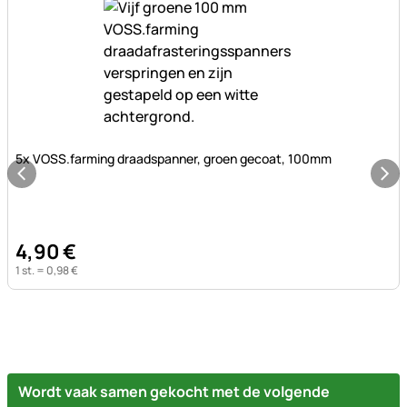
Nog geen beoordelingen geplaatst
5x VOSS.farming draadspanner, groen gecoat, 100mm
4
,
90
€
1 st. =
0
,
98
€
Wordt vaak samen gekocht met de volgende