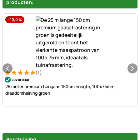
producten:
-
10,0
%
(1)
Beoordeling: 5 van 5 (1 beoordelingen)
1 Bewertung
Leverbaar
25 meter premium tuingaas 150cm hoogte, 100x75mm,
draadomheining groen
Beschrijving