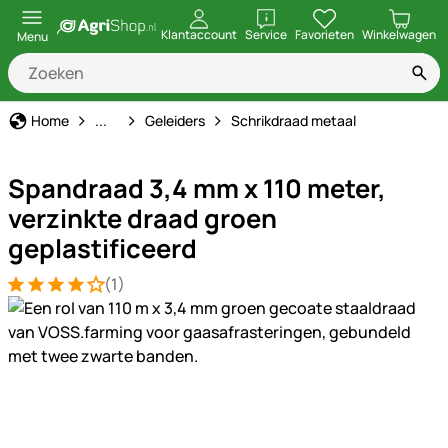
openen
Klantaccount
Service
Favorieten
Winkelwagen
Menu
Schrikdraad
Home
...
Geleiders
Schrikdraad metaal
Spandraad 3,4 mm x 110 meter,
verzinkte draad groen
geplastificeerd
(1)
Beoordeling: 4 van 5 (1 beoordelingen)
1 Bewertung
Productgalerij