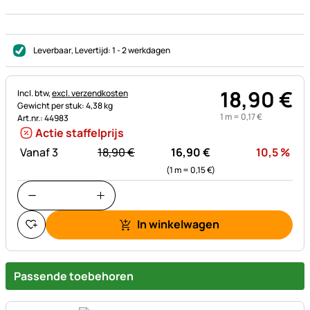
Leverbaar
, Levertijd:
1 - 2 werkdagen
18
,
90
€
Belastinginformatie:
Incl. btw,
excl. verzendkosten
Gewicht per stuk: 4,38 kg
1 m =
0
,
17
€
Art.nr.: 44983
Actie staffelprijs
statt:
Kor
Vanaf 3
18,
90
€
16,
90
€
10,5
%
(1 m =
0,
15
€
)
In winkelwagen
Passende toebehoren