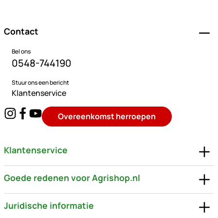
Voettekst
Contact
Bel ons
0548-744190
Stuur ons een bericht
Klantenservice
Overeenkomst herroepen
Klantenservice
Goede redenen voor Agrishop.nl
Juridische informatie