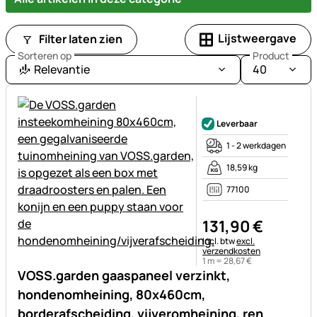
Lijstweergave
Filter laten zien
Sorteren op
Product
Relevantie
40
Nog geen beoordelingen gepl
Leverbaar
1 - 2 werkdagen
18,59 kg
77100
131
,
90
€
Belastinginformatie:
Incl. btw
excl.
verzendkosten
1 m =
28
,
67
€
VOSS.garden gaaspaneel verzinkt,
hondenomheining, 80x460cm,
borderafscheiding, vijveromheining, ren