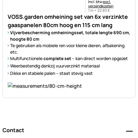
Belastinginformatie:
Incl. btw
excl.
verzendkosten
1 m =
22
,
83
€
VOSS.garden omheining set van 6x verzinkte
gaaspanelen 80cm hoog en 115 cm lang
Vijverbescherming omheiningsset, totale lengte 690 cm,
hoogte 80 cm
Te gebruiken als mobiele ren voor kleine dieren, afbakening
etc.
Multifunctionele
complete set
– kan direct worden opgezet
Weerbestendig dankzij vuurverzinkt materiaal
Dikke en stabiele palen – staat stevig vast
Voettekst
Contact