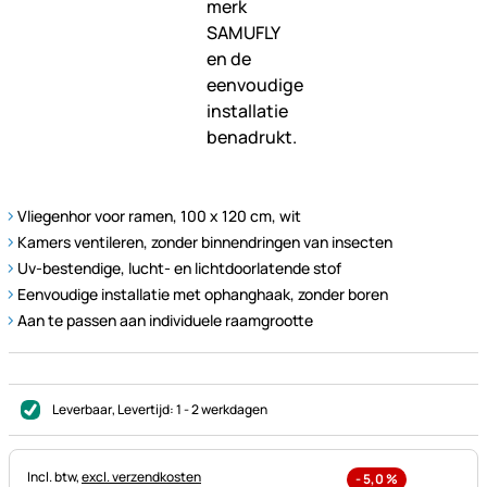
Vliegenhor voor ramen, 100 x 120 cm, wit
Kamers ventileren, zonder binnendringen van insecten
Uv-bestendige, lucht- en lichtdoorlatende stof
Eenvoudige installatie met ophanghaak, zonder boren
Aan te passen aan individuele raamgrootte
Leverbaar
, Levertijd:
1 - 2 werkdagen
Belastinginformatie:
Incl. btw,
excl. verzendkosten
-
5,0
%