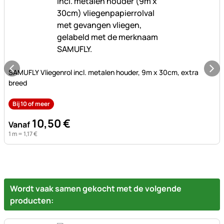
Nog geen beoordelingen geplaatst
SAMUFLY Vliegenrol incl. metalen houder, 9m x 30cm, extra
breed
Bij 10 of meer
10
,
50
€
Vanaf
1 m =
1
,
17
€
Wordt vaak samen gekocht met de volgende
producten: