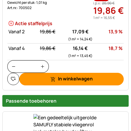
Gewicht per stuk: 1,01 kg
i.p.v.:
20
,
90
€
19
,
86
€
Art.nr.: 700502
1 m² =
16
,
55
€
Actie staffelprijs
statt:
Kor
Vanaf 2
19,
86
€
17,
09
€
13,9
%
(1 m² =
14,
24
€
)
statt:
Kor
Vanaf 4
19,
86
€
16,
14
€
18,7
%
(1 m² =
13,
45
€
)
In winkelwagen
Passende toebehoren