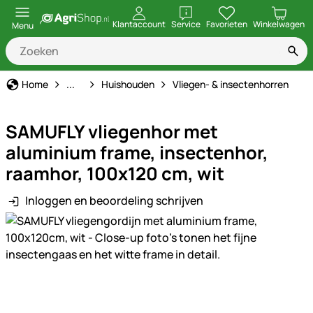
openen
Klantaccount
Service
Favorieten
Winkelwagen
Menu
Stal & Erf
Home
...
Huishouden
Vliegen- & insectenhorren
SAMUFLY vliegenhor met
aluminium frame, insectenhor,
raamhor, 100x120 cm, wit
Inloggen en beoordeling schrijven
Productgalerij