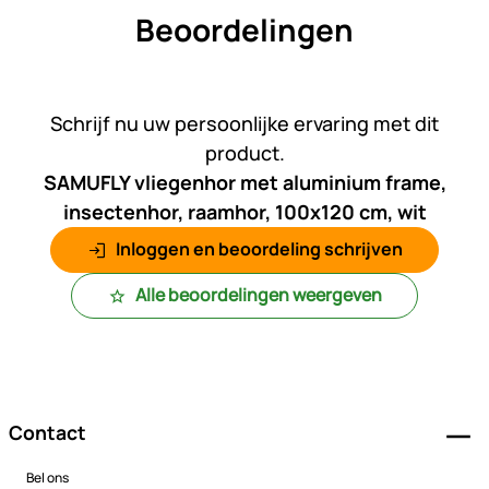
Beoordelingen
Nog geen beoordelingen gepl
Schrijf nu uw persoonlijke ervaring met dit
product.
SAMUFLY vliegenhor met aluminium frame,
insectenhor, raamhor, 100x120 cm, wit
Inloggen en beoordeling schrijven
Alle beoordelingen weergeven
Voettekst
Contact
Bel ons