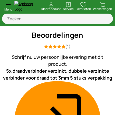
openen
Klantaccount
Service
Favorieten
Winkelwagen
Menu
Beoordelingen
(1)
Beoordeling: 5 van 5 (1 beoordelinge
1 Bewertung
Schrijf nu uw persoonlijke ervaring met dit
product.
5x draadverbinder verzinkt, dubbele verzinkte
verbinder voor draad tot 3mm 5 stuks verpakking