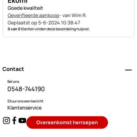
Ekomi
Goede kwaliteit
Geverifieerde aankoop
- van Wim R.
Geplaatst op 5-6-2024 10:38:47
0 van 0
Klanten vinden deze beoordeling hulpvol.
Voettekst
Contact
Bel ons
0548-744190
Stuur ons een bericht
Klantenservice
Overeenkomst herroepen