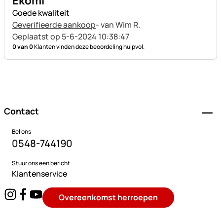
Ekomi
Goede kwaliteit
Geverifieerde aankoop
- van Wim R.
Geplaatst op 5-6-2024 10:38:47
0 van 0
Klanten vinden deze beoordeling hulpvol.
Voettekst
Contact
Bel ons
0548-744190
Stuur ons een bericht
Klantenservice
Overeenkomst herroepen