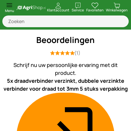
openen
Klantaccount
Service
Favorieten
Winkelwagen
Menu
Beoordelingen
(1)
Beoordeling: 5 van 5 (1 beoordelinge
1 Bewertung
Schrijf nu uw persoonlijke ervaring met dit
product.
5x draadverbinder verzinkt, dubbele verzinkte
verbinder voor draad tot 3mm 5 stuks verpakking