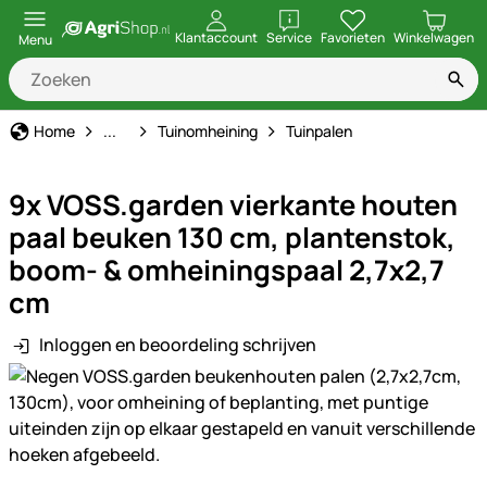
openen
Klantaccount
Service
Favorieten
Winkelwagen
Menu
Stal & Erf
Home
...
Tuinomheining
Tuinpalen
9x VOSS.garden vierkante houten
paal beuken 130 cm, plantenstok,
boom- & omheiningspaal 2,7x2,7
cm
Inloggen en beoordeling schrijven
Productgalerij