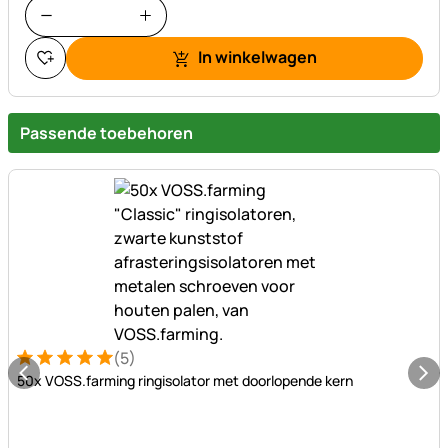
In winkelwagen
Passende toebehoren
(5)
Beoordeling: 5 van 5 (5 beoordelingen)
5 Bewertungen
50x VOSS.farming ringisolator met doorlopende kern