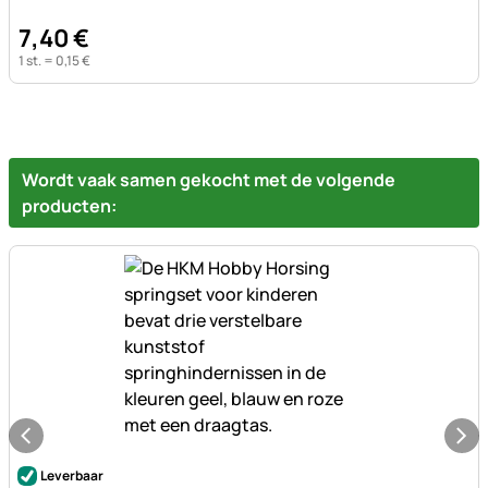
7
,
40
€
1 st. =
0
,
15
€
Wordt vaak samen gekocht met de volgende
producten:
Nog geen beoordelingen geplaatst
Leverbaar