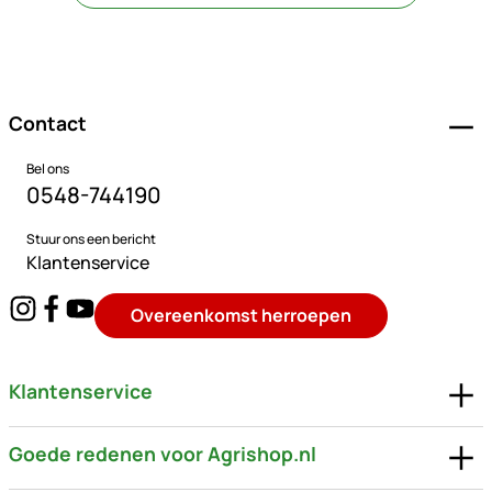
Voettekst
Contact
Bel ons
0548-744190
Stuur ons een bericht
Klantenservice
Overeenkomst herroepen
Klantenservice
Goede redenen voor Agrishop.nl