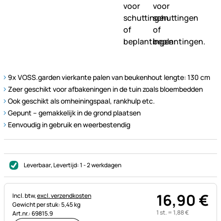
9x VOSS.garden vierkante palen van beukenhout lengte: 130 cm
Zeer geschikt voor afbakeningen in de tuin zoals bloembedden
Ook geschikt als omheiningspaal, rankhulp etc.
Gepunt – gemakkelijk in de grond plaatsen
Eenvoudig in gebruik en weerbestendig
Leverbaar
, Levertijd:
1 - 2 werkdagen
16
,
90
€
Belastinginformatie:
Incl. btw,
excl. verzendkosten
Gewicht per stuk: 5,45 kg
1 st. =
1
,
88
€
Art.nr.: 69815.9