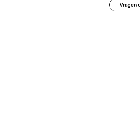
Vragen o
Voettekst