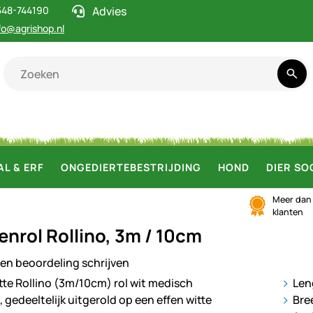
548-744190
Advies
fo@agrishop.nl
AL & ERF
ONGEDIERTEBESTRIJDING
HOND
DIER SO
Meer da
klanten
enrol Rollino, 3m / 10cm
en beoordeling schrijven
ij
Len
Bre