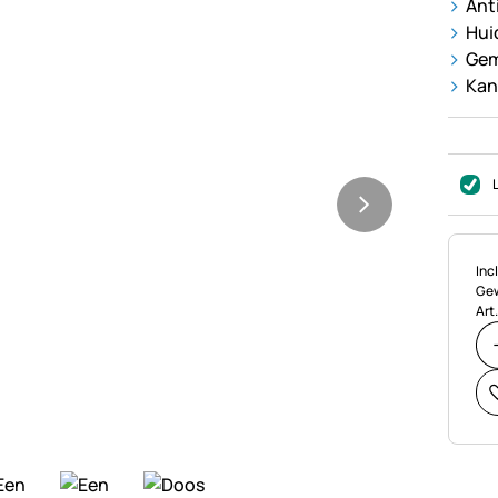
Anti
Hui
Gem
Kan
Bel
Incl
Gew
Art.