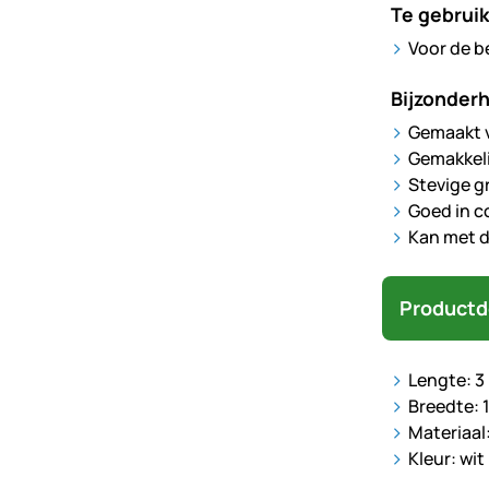
Te gebruik
Voor de b
Bijzonder
Gemaakt v
Gemakkelij
Stevige g
Goed in c
Kan met 
Productd
Lengte: 3
Breedte: 
Materiaal
Kleur: wit