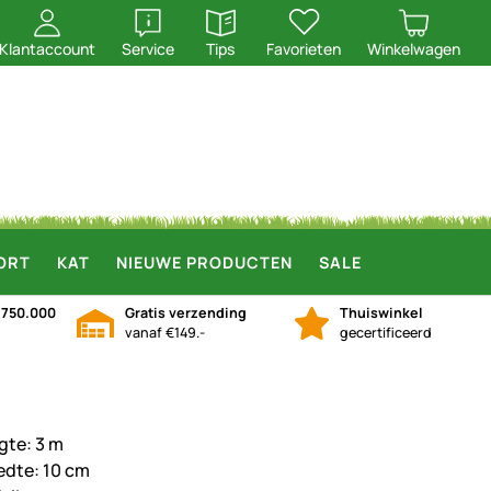
openen
openen
Klantaccount
Service
Tips
Favorieten
Winkelwagen
ORT
KAT
NIEUWE PRODUCTEN
SALE
n
750.000
Gratis verzending
Thuiswinkel
vanaf €149.-
gecertificeerd
gte: 3 m
edte: 10 cm