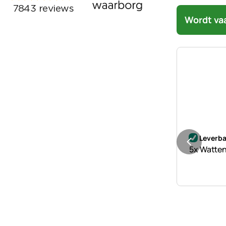
Wordt va
Nog geen 
Leverba
5x Watten