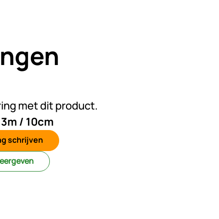
ingen
n beoordelingen geplaatst
ring met dit product.
, 3m / 10cm
g schrijven
weergeven