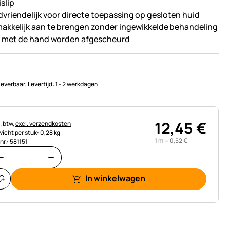
slip
dvriendelijk voor directe toepassing op gesloten huid
akkelijk aan te brengen zonder ingewikkelde behandeling
 met de hand worden afgescheurd
Leverbaar
, Levertijd:
1 - 2 werkdagen
12
,
45
€
astinginformatie:
. btw,
excl. verzendkosten
icht per stuk: 0,28 kg
1 m =
0
,
52
€
nr.: 581151
In winkelwagen