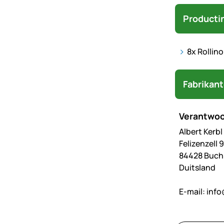
Producti
8x Rollino
Fabrikan
Verantwoo
Albert Kerb
Felizenzell 9
84428 Buc
Duitsland
E-mail:
info