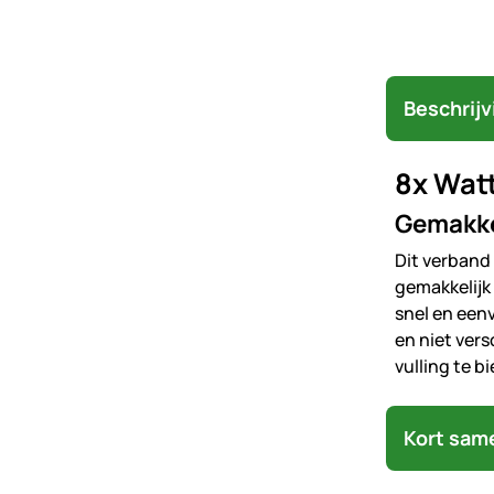
Beschrijv
8x Watt
Gemakkel
Dit verband
gemakkelijk
snel en een
en niet ver
vulling te 
Kort sam