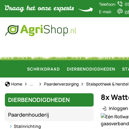
Telefoon:
0
E-mail:
in
SCHRIKDRAAD
DIERBENODIGDHEDEN
ST
Paardenhouderij
Home
...
Paardenverzorging
Stalapotheek & herstel
8x Watt
DIERBENODIGDHEDEN
Inloggen 
Paardenhouderij
Productgaler
Stalinrichting