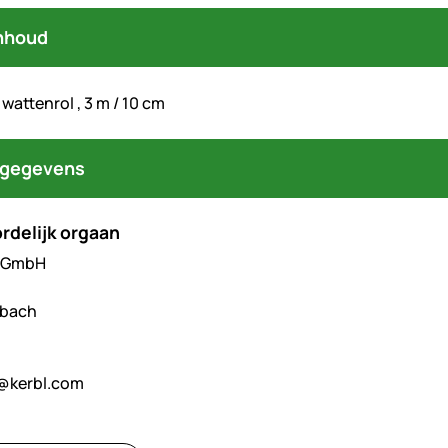
nhoud
 wattenrol , 3 m / 10 cm
tgegevens
rdelijk orgaan
l GmbH
hbach
@kerbl.com