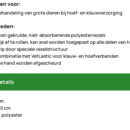
en voor:
ehandeling van grote dieren bij hoef- en klauwverzorging
heden:
an gekrulde, niet-absorberende polyestervezels
k af te rollen, kan snel worden toegepast op alle delen van 
rip door speciale vezelstructuur
ombinatie met VetLastic voor klauw- en hoefverbanden
de hand worden afgescheurd
etails
 m
10 cm
: polyester