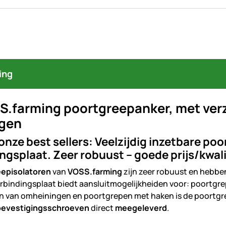
ing
S.farming poortgreepanker, met verz
gen
onze best sellers: Veelzijdig inzetbare po
ngsplaat. Zeer robuust – goede prijs/kwal
episolatoren
van
VOSS.farming
zijn zeer robuust en hebb
rbindingsplaat biedt aansluitmogelijkheiden voor: poortgrep
n van omheiningen en poortgrepen met haken is de poortgr
bevestigingsschroeven
direct
meegeleverd
.