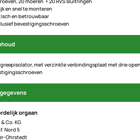
roeven, 20 moeren + 20 RVS sluitringen
jk en snel te monteren
tisch en betrouwbaar
nclusief bevestigingsschroeven
nhoud
tgreepisolator, met verzinkte verbindingsplaat met drie ope
stigingsschroeven
tgegevens
rdelijk orgaan
& Co. KG
f. Nord 5
er-Ohrstedt