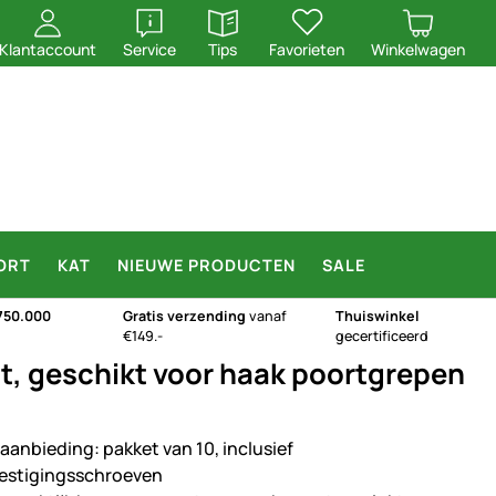
openen
openen
Klantaccount
Service
Tips
Favorieten
Winkelwagen
ORT
KAT
NIEUWE PRODUCTEN
SALE
750.000
Gratis verzending
vanaf
Thuiswinkel
€149.-
gecertificeerd
t, geschikt voor haak poortgrepen
aanbieding: pakket van 10, inclusief
estigingsschroeven