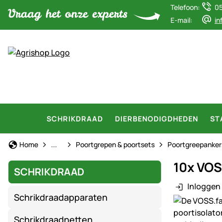
Telefoon:
0
E-mail:
in
SCHRIKDRAAD
DIERBENODIGDHEDEN
ST
Schrikdraad
Home
...
Poortgrepen & poortsets
Poortgreepanker
10x VOS
SCHRIKDRAAD
Inloggen 
Schrikdraadapparaten
Productgaler
Schrikdraadnetten