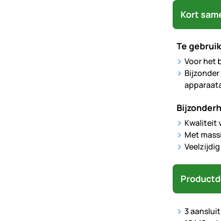
Kort sam
Te gebruik
Voor het 
Bijzonder
apparaata
Bijzonder
Kwaliteit 
Met massi
Veelzijdig
Productd
3 aanslui