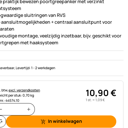
de praktijk bewezen poortgreepanker met verzinkt
atsysteem
gwaardige sluitringen van RVS
e aansluitmogelijkheden + centraal aansluitpunt voor
araten
voudige montage, veelzijdig inzetbaar, bijv. geschikt voor
rtgrepen met haaksysteem
Leverbaar
, Levertijd:
1 - 2 werkdagen
10
,
90
€
astinginformatie:
. btw,
excl. verzendkosten
icht per stuk: 0,70 kg
1 st. =
1
,
09
€
.nr.: 44574.10
In winkelwagen