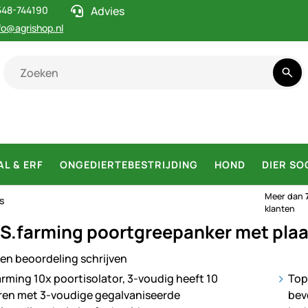
548-744190
Advies
fo@agrishop.nl
AL & ERF
ONGEDIERTEBESTRIJDING
HOND
DIER SO
Meer dan
s
klanten
S.farming poortgreepanker met plaa
en beoordeling schrijven
ij
Top
bev