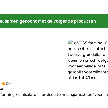
ak samen gekocht met de volgende producten:
(2)
ng: 5 van 5 (2 beoordelingen)
ungen
ar
farming klemisolator, hoekisolator met spanschroef voor li