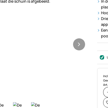
In 
pla
Hoo
Dri
app
Een
poo
Bel
Incl
Gew
Art